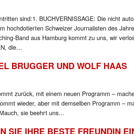
intritten sind:1. BUCHVERNISSAGE: Die nicht autor
m hochdotierten Schweizer Journalisten des Jahres
ing-Band aus Hamburg kommt zu uns, wir verlosen
EN, die…
ZEL BRUGGER UND WOLF HAAS
 kommt zurück, mit einem neuen Programm – machen
? Kommt wieder, aber mit demselben Programm – ma
e Mauch, sie beehrt uns…
N SIE IHRE BESTE FREUNDIN E