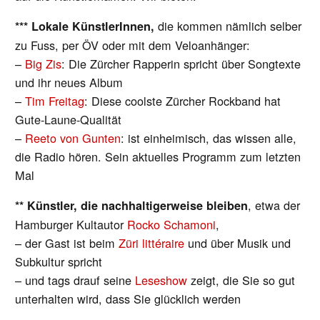
die kommen nämlich selber
*** Lokale KünstlerInnen,
zu Fuss, per ÖV oder mit dem Veloanhänger:
–
Big Zis
: Die Zürcher Rapperin spricht über Songtexte
und ihr neues Album
–
Tim Freitag
: Diese coolste Zürcher Rockband hat
Gute-Laune-Qualität
–
Reeto von Gunten
: ist einheimisch, das wissen alle,
die Radio hören. Sein aktuelles Programm zum letzten
Mal
, etwa der
** Künstler, die nachhaltigerweise bleiben
Hamburger Kultautor
Rocko Schamoni
,
– der Gast ist beim
Züri littéraire
und über Musik und
Subkultur spricht
– und tags drauf seine
Leseshow
zeigt, die Sie so gut
unterhalten wird, dass Sie glücklich werden