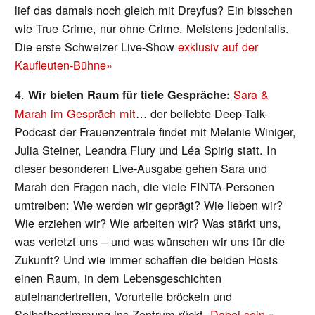
lief das damals noch gleich mit Dreyfus? Ein bisschen
wie True Crime, nur ohne Crime. Meistens jedenfalls.
Die erste Schweizer Live-Show
exklusiv auf der
Kaufleuten-Bühne»
4.
Sara &
Wir bieten Raum für tiefe Gespräche:
Marah im Gespräch mit
… der beliebte Deep-Talk-
Podcast der Frauenzentrale findet mit Melanie Winiger,
Julia Steiner, Leandra Flury und Léa Spirig statt. In
dieser besonderen Live-Ausgabe gehen Sara und
Marah den Fragen nach, die viele FINTA-Personen
umtreiben: Wie werden wir geprägt? Wie lieben wir?
Wie erziehen wir? Wie arbeiten wir? Was stärkt uns,
was verletzt uns – und was wünschen wir uns für die
Zukunft? Und wie immer schaffen die beiden Hosts
einen Raum, in dem Lebensgeschichten
aufeinandertreffen, Vorurteile bröckeln und
Selbstbestimmung ins Zentrum rückt.
Dabei sein »