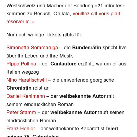
Westschweiz und Macher der Sendung «21 minutes»
kommen zu Besuch. Oh lala,
veuillez s’il vous plaît
réserver ici »
Nur noch wenige Tickets gibts für:
Simonetta Sommaruga
– die
spricht live
Bundesrätin
über ihr Leben und ihre Musik
Pippo Pollina
– der
erzählt, warum er aus
Cantautore
Italien wegzog
Nino Haratischwili
– die umwerfende georgische
reist an
Chronistin
Daniel Kehlmann
– der
mit
weltbekannte Autor
seinem eindrücklichen Roman
Peter Stamm
– der
tauft seinen
weltbekannte Autor
eindrücklichen Roman
Franz Hohler
– der weltbekannte Kabarettist
feiert
seinen 75. Geburtstag