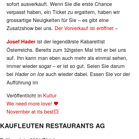
sofort ausverkauft. Wenn Sie die erste Chance
verpasst haben, ein Ticket zu ergattern, haben wir
grossartige Neuigkeiten für Sie – es gibt eine
Zusatzshow bei uns.
Der Vorverkauf ist eröffnet »
ist der legendärste Kabarettist
Josef Hader
Österreichs. Bereits zum 32igsten Mal tritt er bei uns
auf. Ihn kann man eben auch mehr als einmal sehen,
immer wieder sogar – er ist so gut. Seien Sie darum
bei
auch wieder dabei. Essen Sie vor der
Hader on Ice
Aufführung im
Veröffentlicht in
Kultur
BEITRAGS-
We need more love! 🖤
NAVIGATION
November at its best💥
KAUFLEUTEN RESTAURANTS AG