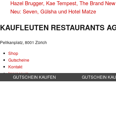
BEITRAGS-
Hazel Brugger, Kae Tempest, The Brand New 
Neu: Seven, Gülsha und Hotel Matze
NAVIGATION
KAUFLEUTEN RESTAURANTS A
Pelikanplatz, 8001 Zürich
Shop
Gutscheine
Kontakt
Impressum
GUTSCHEIN KAUFEN
GUTSCHEIN KA
Datenschutz
AGB
Nachhaltigkeit
Stellenangebote
RESERVATION RESTAURANT