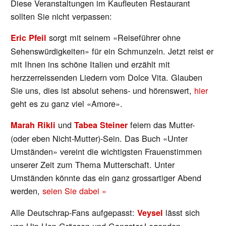
Diese Veranstaltungen im Kaufleuten Restaurant
sollten Sie nicht verpassen:
sorgt mit seinem «Reiseführer ohne
Eric Pfeil
Sehenswürdigkeiten» für ein Schmunzeln. Jetzt reist er
mit Ihnen ins schöne Italien und erzählt mit
herzzerreissenden Liedern vom Dolce Vita. Glauben
Sie uns, dies ist absolut sehens- und hörenswert,
hier
geht es zu ganz viel «Amore».
und
feiern das Mutter-
Marah Rikli
Tabea Steiner
(oder eben Nicht-Mutter)-Sein. Das Buch «Unter
Umständen» vereint die wichtigsten Frauenstimmen
unserer Zeit zum Thema Mutterschaft. Unter
Umständen könnte das ein ganz grossartiger Abend
werden,
seien Sie dabei »
Alle Deutschrap-Fans aufgepasst:
lässt sich
Veysel
von Hip-Hop-Grössen und Gangster-Legenden