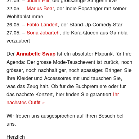
21.05. –
Judith Hill
, die grossartige Sängerin live
22.05. –
Marius Bear
, der Indie-Popsänger mit seiner
Wohlfühlstimme
26.05. –
Fabio Landert
, der Stand-Up-Comedy-Star
27.05. –
Sona Jobarteh
, die Kora-Queen aus Gambia
verzaubert
Der
ist ein absoluter Fixpunkt für Ihre
Annabelle Swap
Agenda: Der grosse Mode-Tauschevent ist zurück, noch
grösser, noch nachhaltiger, noch spassiger. Bringen Sie
Ihre Kleider und Accessoires mit und tauschen Sie,
was das Zeug hält. Ob für die Buchpremiere oder für
das nächste Konzert, hier finden Sie garantiert
Ihr
nächstes Outfit »
Wir freuen uns ausgesprochen auf Ihren Besuch bei
uns.
Herzlich