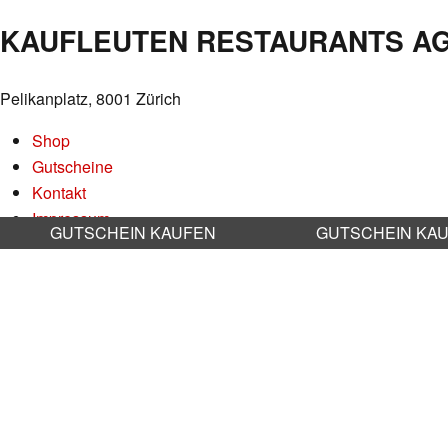
NAVIGATION
KAUFLEUTEN RESTAURANTS A
Pelikanplatz, 8001 Zürich
Shop
Gutscheine
Kontakt
Impressum
GUTSCHEIN KAUFEN
GUTSCHEIN KA
Datenschutz
AGB
Nachhaltigkeit
Stellenangebote
RESERVATION RESTAURANT
Online reservieren