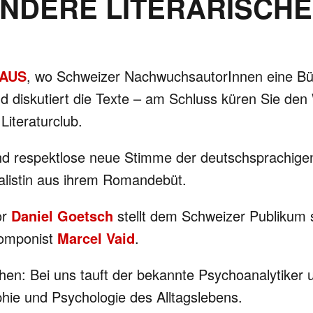
ANDERE LITERARISCHE
HAUS
, wo Schweizer NachwuchsautorInnen eine Bü
d diskutiert die Texte – am Schluss küren Sie den
iteraturclub.
 und respektlose neue Stimme der deutschsprachige
nalistin aus ihrem Romandebüt.
or
Daniel Goetsch
stellt dem Schweizer Publiku
Komponist
Marcel Vaid
.
achen: Bei uns tauft der bekannte Psychoanalytiker
ie und Psychologie des Alltagslebens.