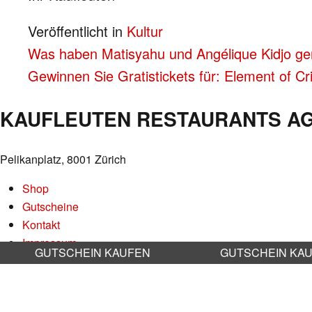
Veröffentlicht in
Kultur
BEITRAGS-
Was haben Matisyahu und Angélique Kidjo 
Gewinnen Sie Gratistickets für: Element of C
NAVIGATION
KAUFLEUTEN RESTAURANTS A
Pelikanplatz, 8001 Zürich
Shop
Gutscheine
Kontakt
Impressum
GUTSCHEIN KAUFEN
GUTSCHEIN KA
Datenschutz
AGB
Nachhaltigkeit