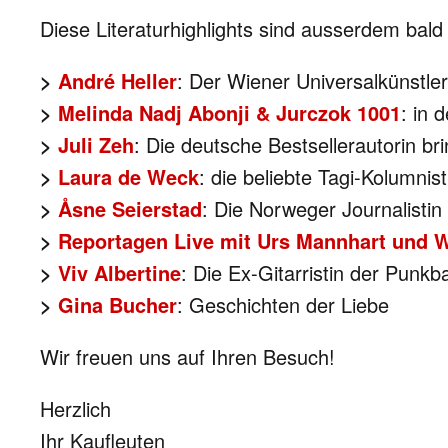
Diese Literaturhighlights sind ausserdem bald
>
André Heller
: Der Wiener Universalkünstler
>
Melinda Nadj Abonji & Jurczok 1001
: in
>
Juli Zeh
: Die deutsche Bestsellerautorin br
>
Laura de Weck
: die beliebte Tagi-Kolumnis
>
Åsne Seierstad
: Die Norweger Journalisti
>
Reportagen Live mit Urs Mannhart und 
>
Viv Albertine
: Die Ex-Gitarristin der Punk
>
Gina Bucher
: Geschichten der Liebe
Wir freuen uns auf Ihren Besuch!
Herzlich
Ihr Kaufleuten