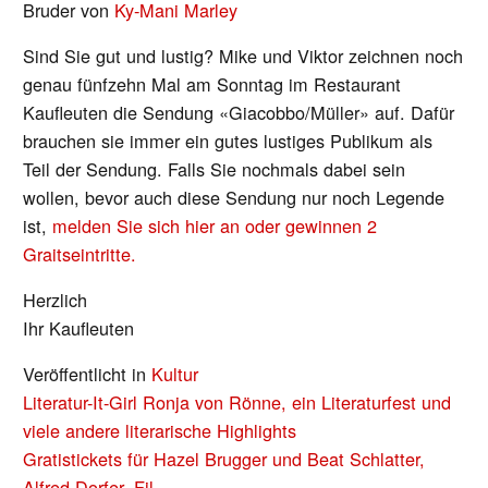
Bruder von
Ky-Mani Marley
Sind Sie gut und lustig? Mike und Viktor zeichnen noch
genau fünfzehn Mal am Sonntag im Restaurant
Kaufleuten die Sendung «Giacobbo/Müller» auf. Dafür
brauchen sie immer ein gutes lustiges Publikum als
Teil der Sendung. Falls Sie nochmals dabei sein
wollen, bevor auch diese Sendung nur noch Legende
ist,
melden Sie sich hier an oder gewinnen 2
Graitseintritte.
Herzlich
Ihr Kaufleuten
Veröffentlicht in
Kultur
BEITRAGS-
Literatur-It-Girl Ronja von Rönne, ein Literaturfest und
NAVIGATION
viele andere literarische Highlights
Gratistickets für Hazel Brugger und Beat Schlatter,
Alfred Dorfer, Fil