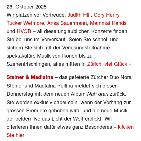
28. Oktober 2025
Wir platzen vor Vorfreude:
Judith Hill
,
Cory Henry
,
Tucker Wetmore
,
Ansa Sauermann
,
Mammal Hands
und
HVOB
– all diese unglaublichen Konzerte finden
Sie bei uns im Vorverkauf. Seien Sie schnell und
sichern Sie sich mit der Verlosungsteilnahme
spektakuläre Musik von Ikonen bis zu
Szenenfrischlingen, alles mitten in
Zürich, viel Glück »
– das gefeierte Zürcher Duo Nora
Steiner & Madlaina
Steiner und Madlaina Pollina meldet sich diesen
Donnerstag mit dem neuen Album
zurück.
Nah dran
Sie werden exklusiv dabei sein, wenn der Vorhang zur
grossen Premiere gehoben wird, und die neue Musik
der beiden live das Licht der Welt erblickt. Wir
offerieren Ihnen dafür etwas ganz Besonderes –
klicken
Sie hier »