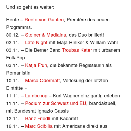
Und so geht es weiter:
Heute –
Reeto von Gunten
, Première des neuen
Programms.
30.12. –
Steiner & Madlaina
, das Duo brilliert!
02.11. –
Late Night
mit Maja Riniker & William Wahl
03.11. – Die Berner Band
Troubas Kater
mit urbanem
Folk-Pop
03.11. –
Katja Früh
, die bekannte Regisseurin als
Romanistin
10.11. –
Marco Odermatt
, Verlosung der letzten
Eintritte »
11.11. –
Lambchop
– Kurt Wagner einzigartig erleben
11.11. –
Podium zur Schweiz und EU
, brandaktuell,
mit Bundesrat Ignazio Cassis
12.11. –
Bänz Friedli
mit Kabarett
16.11. –
Marc Scibilia
mit Americana direkt aus