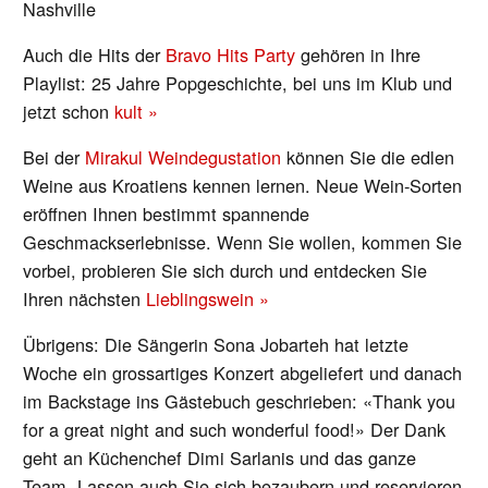
Nashville
Auch die Hits der
Bravo Hits Party
gehören in Ihre
Playlist: 25 Jahre Popgeschichte, bei uns im Klub und
jetzt schon
kult »
Bei der
Mirakul Weindegustation
können Sie die edlen
Weine aus Kroatiens kennen lernen. Neue Wein-Sorten
eröffnen Ihnen bestimmt spannende
Geschmackserlebnisse. Wenn Sie wollen, kommen Sie
vorbei, probieren Sie sich durch und entdecken Sie
Ihren nächsten
Lieblingswein »
Übrigens: Die Sängerin Sona Jobarteh hat letzte
Woche ein grossartiges Konzert abgeliefert und danach
im Backstage ins Gästebuch geschrieben: «Thank you
for a great night and such wonderful food!» Der Dank
geht an Küchenchef Dimi Sarlanis und das ganze
Team. Lassen auch Sie sich bezaubern und reservieren