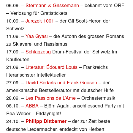
06.09. –
Stermann & Grissemann
– bekannt vom ORF
– Verlosung für Gratistickets
10.09. –
Jurczok 1001
– der Gil Scott-Heron der
Schweiz
11.09. –
Yaa Gyasi
– die Autorin des grossen Romans
zu Sklaverei und Rassismus
17.09. –
Schlagzeug
Drum-Festival der Schweiz im
Kaufleuten
21.09. –
Literatur: Édouard Louis
– Frankreichs
literarischster Intellektueller
27.09. –
David Sedaris und Frank Goosen
– der
amerikanische Bestsellerautor mit deutscher Hilfe
28.09. –
Les Passions de L’Ame
– Orchestermusik
08.10. –
ABBA
– Björn Again, anschliessend Party mit
Pea Weber – Fridaynight!
24.10. –
– der zur Zeit beste
Philipp Dittberner
deutsche Liedermacher, entdeckt von Herbert