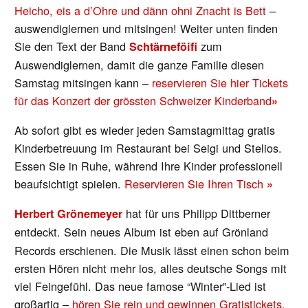
Heicho, eis a d’Ohre und dänn ohni Znacht is Bett
–
auswendiglernen und mitsingen! Weiter unten finden
Sie den Text der Band
zum
Schtärneföifi
Auswendiglernen, damit die ganze Familie diesen
Samstag mitsingen kann –
reservieren Sie hier Tickets
für das Konzert der grössten Schweizer Kinderband
»
Ab sofort gibt es wieder jeden Samstagmittag gratis
Kinderbetreuung im Restaurant bei Seigi und Stelios.
Essen Sie in Ruhe, während Ihre Kinder professionell
beaufsichtigt spielen.
Reservieren Sie Ihren Tisch
»
hat für uns Philipp Dittberner
Herbert Grönemeyer
entdeckt. Sein neues Album
ist eben auf Grönland
Records erschienen. Die Musik lässt einen schon beim
ersten Hören nicht mehr los, alles deutsche Songs mit
viel Feingefühl. Das neue famose “Winter”-Lied ist
großartig –
hören Sie rein und gewinnen Gratistickets,