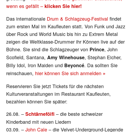
wenn es gefällt –
klicken Sie hier!
Das internationale
Drum & Schlagzeug-Festival
findet
zum ersten Mal im Kaufleuten statt. Von Funk und Jazz
über Rock und World Music bis hin zu Extrem Metal
zeigen die Weltklasse-Drummer ihr Können live auf der
Bühne. Sie sind die Schlagzeuger von
, John
Prince
Scofield, Santana,
, Stephan Eicher,
Amy Winehouse
Billy Idol, Iron Maiden und
. Da sollten Sie
Beyoncé
reinschauen,
hier können Sie sich anmelden
»
Reservieren Sie jetzt Tickets für die nächsten
Kulturveranstaltungen im Restaurant Kaufleuten,
bezahlen können Sie später:
26.08. –
– die beste schweizer
Schtärneföifi
Kinderband mit neuen Liedern
03.09. –
John Cale
– die Velvet-Underground-Legende