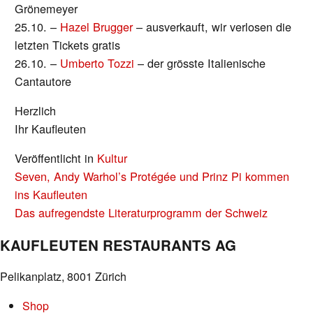
Grönemeyer
25.10. –
Hazel Brugger
– ausverkauft, wir verlosen die
letzten Tickets gratis
26.10. –
Umberto Tozzi
– der grösste Italienische
Cantautore
Herzlich
Ihr Kaufleuten
Veröffentlicht in
Kultur
BEITRAGS-
Seven, Andy Warhol’s Protégée und Prinz Pi kommen
NAVIGATION
ins Kaufleuten
Das aufregendste Literaturprogramm der Schweiz
KAUFLEUTEN RESTAURANTS AG
Pelikanplatz, 8001 Zürich
Shop