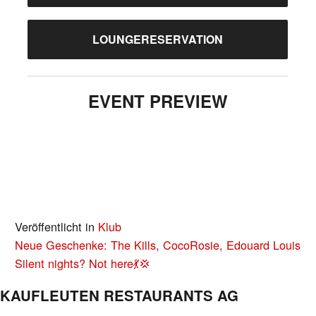
LOUNGERESERVATION
EVENT PREVIEW
Veröffentlicht in
Klub
BEITRAGS-
Neue Geschenke: The Kills, CocoRosie, Edouard Louis
NAVIGATION
Silent nights? Not here💃💢
KAUFLEUTEN RESTAURANTS AG