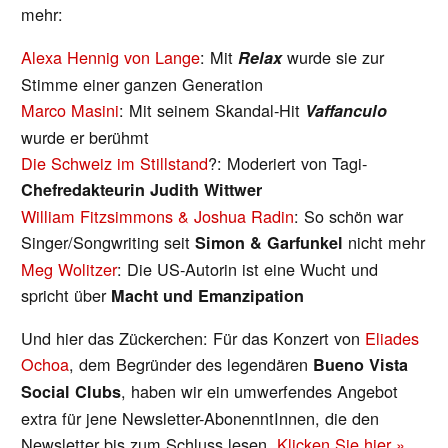
mehr:
Alexa Hennig von Lange
: Mit
wurde sie zur
Relax
Stimme einer ganzen Generation
Marco Masini
: Mit seinem Skandal-Hit
Vaffanculo
wurde er berühmt
Die Schweiz im Stillstand
?: Moderiert von Tagi-
Chefredakteurin Judith Wittwer
William Fitzsimmons & Joshua Radin
: So schön war
Singer/Songwriting seit
nicht mehr
Simon & Garfunkel
Meg Wolitzer
: Die US-Autorin ist eine Wucht und
spricht über
Macht und Emanzipation
Und hier das Zückerchen: Für das Konzert von
Eliades
Ochoa
, dem Begründer des legendären
Bueno Vista
, haben wir ein umwerfendes Angebot
Social Clubs
extra für jene Newsletter-AbonenntInnen, die den
Newsletter bis zum Schluss lesen.
Klicken Sie hier »