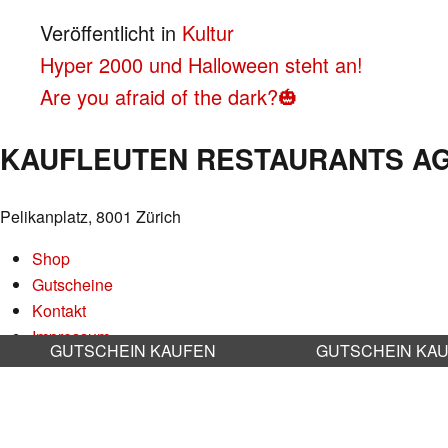
Veröffentlicht in
Kultur
BEITRAGS-
Hyper 2000 und Halloween steht an!
Are you afraid of the dark?🎃
NAVIGATION
KAUFLEUTEN RESTAURANTS A
Pelikanplatz, 8001 Zürich
Shop
Gutscheine
Kontakt
Impressum
GUTSCHEIN KAUFEN
GUTSCHEIN KA
Datenschutz
AGB
Nachhaltigkeit
Stellenangebote