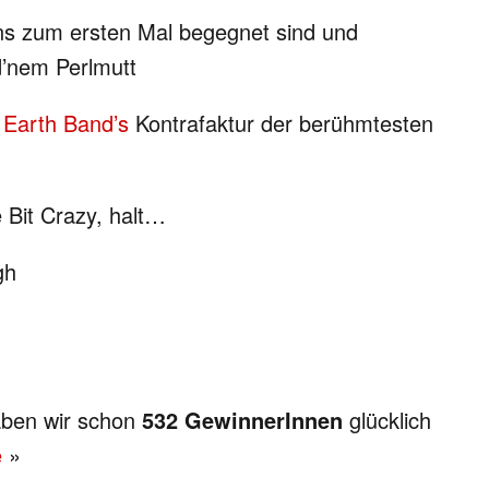
uns zum ersten Mal begegnet sind und
d’nem Perlmutt
 Earth Band’s
Kontrafaktur der berühmtesten
e Bit Crazy, halt…
gh
aben wir schon
532 GewinnerInnen
glücklich
e
»