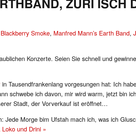
RTHBAND, ZÜRI ISCH 
,
Blackberry Smoke
,
Manfred Mann’s Earth Band
,
J
glaublichen Konzerte. Seien Sie schnell und gewinn
r
in Tausendfrankenlang vorgesungen hat: Ich habe 
ann schwebe ich davon, mir wird warm, jetzt bin i
serer Stadt, der Vorverkauf ist eröffnet…
eh: Jede Morge bim Ufstah mach ich, was ich Glusc
 Loko und Drini »