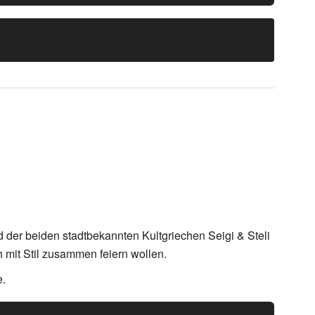
d der beiden stadtbekannten Kultgriechen Seigi & Steli
h mit Stil zusammen feiern wollen.
e.