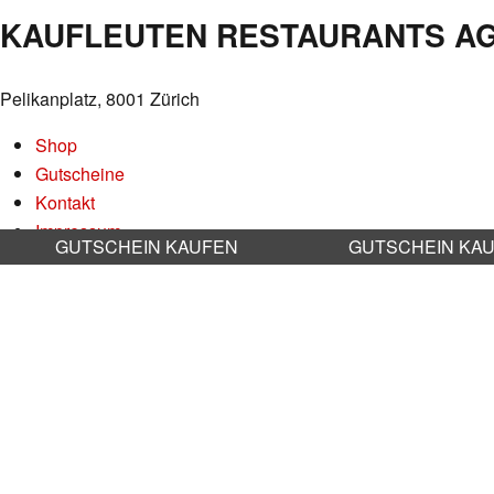
KAUFLEUTEN RESTAURANTS A
Pelikanplatz, 8001 Zürich
Shop
Gutscheine
Kontakt
Impressum
GUTSCHEIN KAUFEN
GUTSCHEIN KA
Datenschutz
AGB
Nachhaltigkeit
Stellenangebote
RESERVATION RESTAURANT
Online reservieren