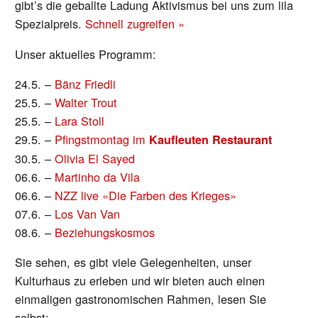
gibt’s die geballte Ladung Aktivismus bei uns zum lila
Spezialpreis.
Schnell zugreifen »
Unser aktuelles Programm:
24.5. –
Bänz Friedli
25.5. –
Walter Trout
25.5. –
Lara Stoll
29.5. –
Pfingstmontag im
Kaufleuten Restaurant
30.5. –
Olivia El Sayed
06.6. –
Martinho da Vila
06.6. –
NZZ live «Die Farben des Krieges»
07.6. –
Los Van Van
08.6. –
Beziehungskosmos
Sie sehen, es gibt viele Gelegenheiten, unser
Kulturhaus zu erleben und wir bieten auch einen
einmaligen gastronomischen Rahmen, lesen Sie
selbst: