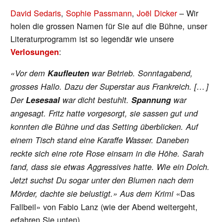
David Sedaris
,
Sophie Passmann
,
Joël Dicker
– Wir
holen die grossen Namen für Sie auf die Bühne, unser
Literaturprogramm ist so legendär wie unsere
:
Verlosungen
«Vor dem
Kaufleuten
war Betrieb. Sonntagabend,
grosses Hallo. Dazu der Superstar aus Frankreich.
[… ]
Der
Lesesaal
war dicht bestuhlt.
Spannung
war
angesagt. Fritz hatte vorgesorgt, sie sassen gut und
konnten die Bühne und das Setting überblicken. Auf
einem Tisch stand eine Karaffe Wasser. Daneben
reckte sich eine rote Rose einsam in die Höhe. Sarah
fand, dass sie etwas Aggressives hatte. Wie ein Dolch.
Jetzt suchst Du sogar unter den Blumen nach dem
«Das
Mörder, dachte sie belustigt.» Aus dem Krimi
Fallbeil» von Fabio Lanz (wie der Abend weitergeht,
erfahren Sie unten).