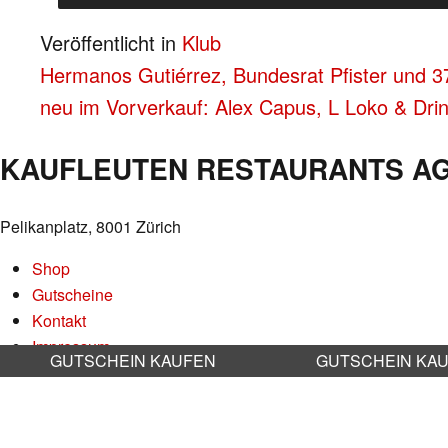
Veröffentlicht in
Klub
BEITRAGS-
Hermanos Gutiérrez, Bundesrat Pfister und 379
neu im Vorverkauf: Alex Capus, L Loko & Dri
NAVIGATION
KAUFLEUTEN RESTAURANTS A
Pelikanplatz, 8001 Zürich
Shop
Gutscheine
Kontakt
Impressum
GUTSCHEIN KAUFEN
GUTSCHEIN KA
Datenschutz
AGB
Nachhaltigkeit