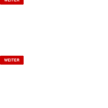
NO DIGGITY | KAUFLEUTEN FESTSAAL
30+ HIP HOP RNB PARTY
Samstag, 05.09.2026
ab
CHF
25
Verlosung
WEITER
MI GENTE
The biggest Latin Party!
Samstag, 19.09.2026
ab
CHF
15
Verlosung