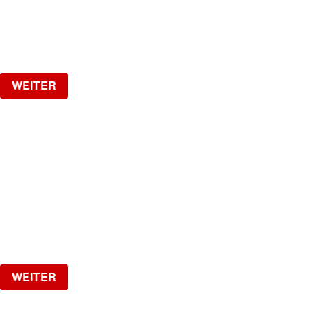
Samstag, 22.08.2026
ab
CHF
25
Verlosung
WEITER
LA NUIT
HipHop, R&B, Afrobeats, Dancehall & Reggaeton all
Night Long
Freitag, 28.08.2026
ab
CHF
15
Verlosung
WEITER