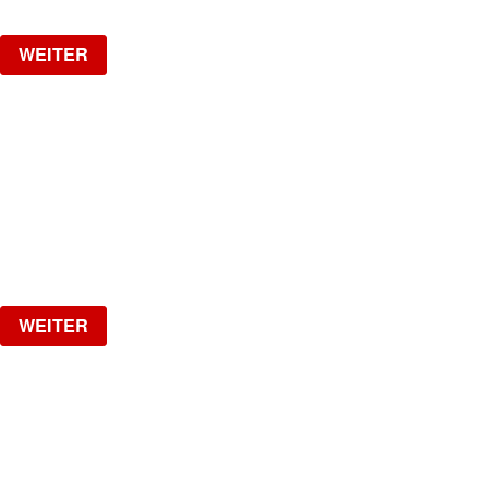
WEITER
1 YEAR SPOTTED W/ VAL
VAL IS BACK!!
Samstag, 26.09.2026
ab
CHF
25
Verlosung
WEITER
LA NUIT
HipHop, R&B, Afrobeats, Dancehall & Reggaeton all
Night Long