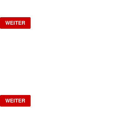
Verlosung
WEITER
SPOTTED - NO RAVE - NO TECHNO
DJ FRIZZO, Official DJ of Haftbefehl
Samstag, 15.08.2026
ab
CHF
10
Verlosung
WEITER
17 YEARS JADE CLUB
Oakberry / Swissbraids / RF Barber / Icyblingsss