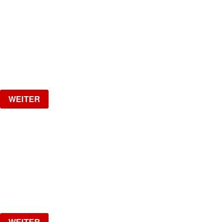
RIVIJERA
The Biggest Croatian Party!
Samstag, 29.08.2026
ab
CHF
25
Verlosung
WEITER
HOTLINE
by Kobragypsy
Freitag, 04.09.2026
ab
CHF
20
Verlosung
WEITER