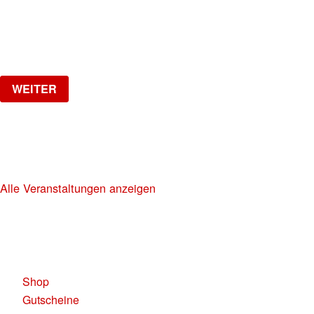
Freitag, 02.10.2026
ab
CHF
20
Verlosung
WEITER
NO DIGGITY | KAUFLEUTEN FESTSAAL
30+ HIP HOP RNB PARTY
Alle Veranstaltungen anzeigen
KAUFLEUTEN RESTAURANTS AG
Pelikanplatz, 8001 Zürich
Shop
Gutscheine