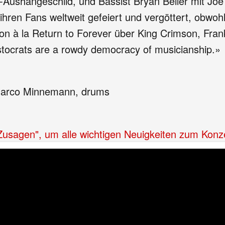
ushängeschild, und Bassist Bryan Beller mit Joe S
ren Fans weltweit gefeiert und vergöttert, obwohl d
usion à la Return to Forever über King Crimson, Fra
stocrats are a rowdy democracy of musicianship.»
- Marco Minnemann, drums
"Zusagen", um alle wichtigen Neuigkeiten zum Konz