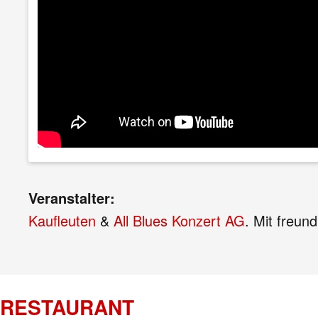
Veranstalter:
Kaufleuten
&
All Blues Konzert AG
. Mit freun
RESTAURANT