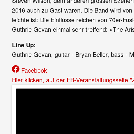
Steven Wilson, dem anderen grossen Szenen-A
2016 auch zu Gast waren. Die Band wird von ih
leichte ist: Die Einflüsse reichen von 70er-F
Guthrie Govan einmal sehr treffend: «The Ari
Line Up:
Guthrie Govan, guitar - Bryan Beller, bass 
Facebook
Hier klicken, auf der FB-Veranstaltungsseite 