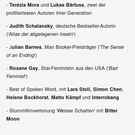
-
und
, zwei der
Terézia Mora
Lukas Bärfuss
profiliertesten Autoren ihrer Generation
-
, deutsche Bestseller-Autorin
Judith Schalansky
('
')
Atlas der abgelegenen Inseln
- J
, Man Booker-Preisträger ('
ulian Barnes
The Sense
')
of an Ending
-
, Star-Feministin aus den USA ('
Roxane Gay
Bad
')
Feminist
- Best of Spoken Word, mit
,
Lara Stoll, Simon Chen
,
und
Helene Bockhorst
Matto Kämpf
Interrobang
- Stummfilmvertonung '
' mit
Weisse Schatten
Bitter
Moon