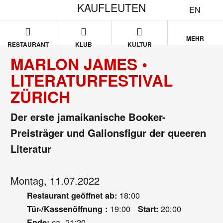
KAUFLEUTEN
EN
MEHR
RESTAURANT
KLUB
KULTUR
MARLON JAMES •
LITERATURFESTIVAL
ZÜRICH
Der erste jamaikanische Booker-
Preisträger und Galionsfigur der queeren
Literatur
Montag, 11.07.2022
18:00
Restaurant geöffnet ab:
19:00
20:00
Tür-/Kassenöffnung :
Start:
ca. 21:20
Ende: