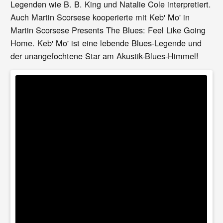
Legenden wie B. B. King und Natalie Cole interpretiert.
Auch Martin Scorsese kooperierte mit Keb' Mo' in
Martin Scorsese Presents The Blues: Feel Like Going
Home. Keb' Mo' ist eine lebende Blues-Legende und
der unangefochtene Star am Akustik-Blues-Himmel!