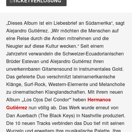
TICKETVERLOSUNG
„Dieses Album ist ein Liebesbrief an Südamerika“, sagt
Alejandro Gutiérrez. „Wir möchten die Menschen auf
eine Reise durch die Anden mitnehmen und die
Neugier auf diese Kultur wecken.“ Seit einem
Jahrzehnt verwandeln die Schweizer-Ecuadorianischen
Brüder Estevan und Alejandro Gutiérrez ihren
unverkennbaren Gitarrensound in instrumentales Gold.
Das gefeierte Duo verschmilzt lateinamerikanische
Klänge, Surf-Rock, Western-Elemente und Melancholie
zu cinematischen Klanglandschaften. Mit ihrem neuen
Album
Los Ojos Del Condor
heben
„
“
Hermanos
nun völlig ab. Das Werk wurde erneut von
Gutiérrez
Dan Auerbach (The Black Keys) in Nashville produziert.
Die 10 neuen Tracks verbinden das Duo tief mit seinen
Wurzeln und erweitern ihre musikalische Palette. Ihre