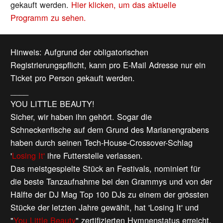
gekauft werden.
Hier klicken, um das aktuelle
Programm zu sehen.
Hinweis: Aufgrund der obligatorischen
Registrierungspflicht, kann pro E-Mail Adresse nur ein
Ticket pro Person gekauft werden.
____
YOU LITTLE BEAUTY!
Sicher, wir haben ihn gehört. Sogar die
Schneckenfische auf dem Grund des Marianengrabens
haben durch seinen Tech-House-Crossover-Schlag
'
Losing It'
ihre Futterstelle verlassen.
Das meistgespielte Stück an Festivals, nominiert für
die beste Tanzaufnahme bei den Grammys und von der
Hälfte der DJ Mag Top 100 DJs zu einem der grössten
Stücke der letzten Jahre gewählt, hat 'Losing It' und
"
You Little Beauty
" zertifizierten Hymnenstatus erreicht.