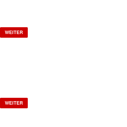
Freitag, 04.09.2026
ab
CHF
20
Verlosung
WEITER
NO DIGGITY | KAUFLEUTEN FESTSAAL
30+ HIP HOP RNB PARTY
Samstag, 05.09.2026
ab
CHF
25
Verlosung
WEITER
MI GENTE