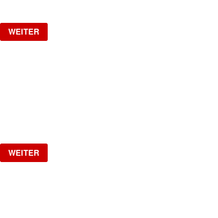
Verlosung
WEITER
JADRAN
The Biggest Croatian Party!
Samstag, 29.08.2026
ab
CHF
25
Verlosung
WEITER
HOTLINE
by Kobragypsy