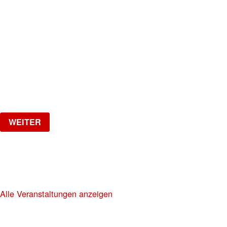
LA NUIT
HipHop, R&B, Afrobeats, Dancehall & Reggaeton all
Night Long
Freitag, 02.10.2026
ab
CHF
20
Verlosung
WEITER
NO DIGGITY | KAUFLEUTEN FESTSAAL
30+ HIP HOP RNB PARTY
Alle Veranstaltungen anzeigen
KAUFLEUTEN RESTAURANTS AG