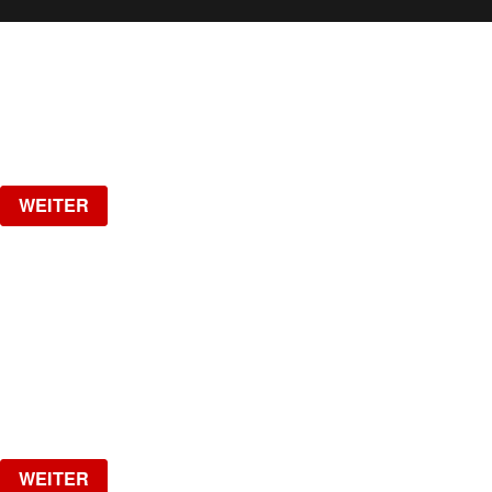
WEITERE VERANSTALTUNGEN
Samstag, 08.08.2026
ab
CHF
25
Verlosung
WEITER
SPOTTED - NO RAVE - NO TECHNO
DJ FRIZZO, Official DJ of Haftbefehl
Samstag, 15.08.2026
ab
CHF
10
Verlosung
WEITER