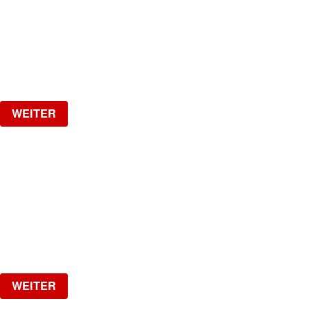
The biggest Latin Party!
Samstag, 19.09.2026
ab
CHF
15
Verlosung
WEITER
1 YEAR SPOTTED W/ VAL
VAL IS BACK!!
Samstag, 26.09.2026
ab
CHF
25
Verlosung
WEITER