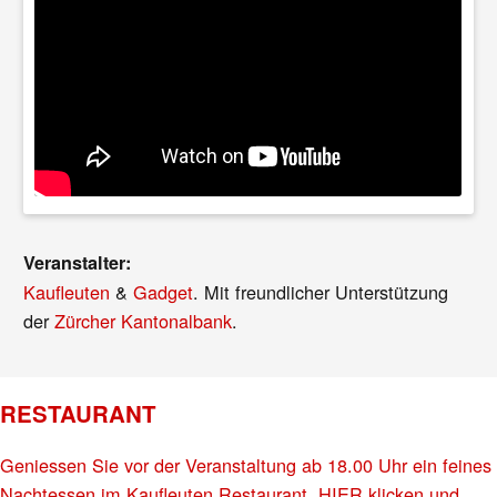
Veranstalter:
Kaufleuten
&
Gadget
. Mit freundlicher Unterstützung
der
Zürcher Kantonalbank
.
RESTAURANT
Geniessen Sie vor der Veranstaltung ab 18.00 Uhr ein feines
Nachtessen im Kaufleuten Restaurant. HIER klicken und