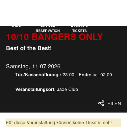
KAUFLEUTEN
EN
MEHR
JADE
LOUNGE
EVENTS &
RESERVATION
TICKETS
10/10 BANGERS ONLY
Best of the Best!
Samstag, 11.07.2026
23:00
ca. 02:00
Tür-/Kassenöffnung :
Ende:
Jade Club
Veranstaltungsort:
TEILEN
Für diese Veranstaltung können keine Tickets mehr