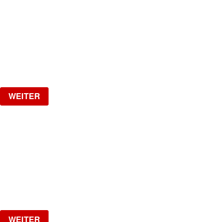
HipHop, R&B, Afrobeats, Dancehall & Reggaeton all
Night Long
Freitag, 28.08.2026
ab
CHF
15
Verlosung
WEITER
RIVIJERA
The Biggest Croatian Party!
Samstag, 29.08.2026
ab
CHF
25
Verlosung
WEITER