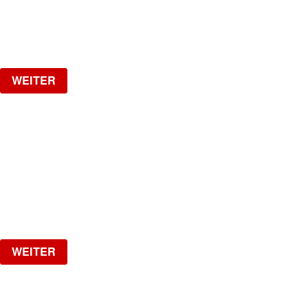
Samstag, 15.08.2026
ab
CHF
10
Verlosung
WEITER
17 YEARS JADE CLUB
THE BIGGEST PARTY IN AUGUST!
Samstag, 22.08.2026
ab
CHF
25
Verlosung
WEITER
LA NUIT