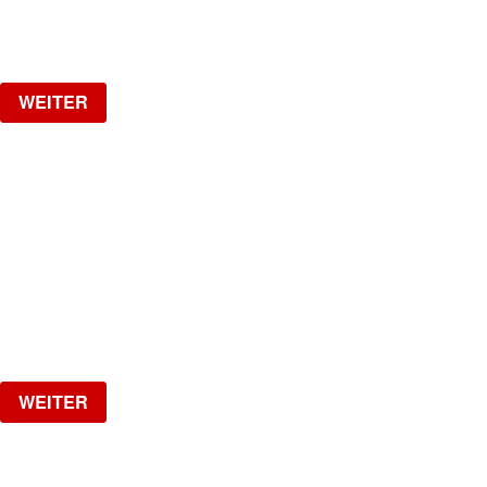
ab
CHF
25
Verlosung
WEITER
LA NUIT
HipHop, R&B, Afrobeats, Dancehall & Reggaeton all
Night Long
Freitag, 02.10.2026
ab
CHF
20
Verlosung
WEITER
NO DIGGITY | KAUFLEUTEN FESTSAAL