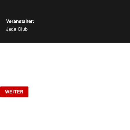
Veranstalter:
Jade Club
WEITERE VERANSTALTUNGEN
Samstag, 08.08.2026
ab
CHF
25
Verlosung
WEITER
SPOTTED - NO RAVE - NO TECHNO
DJ FRIZZO, Official DJ of Haftbefehl