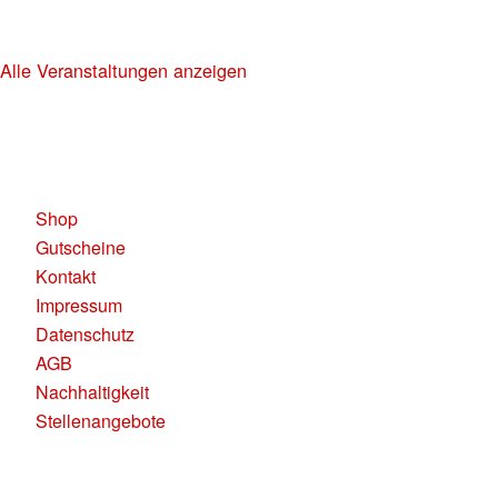
30+ HIP HOP RNB PARTY
Alle Veranstaltungen anzeigen
KAUFLEUTEN RESTAURANTS AG
Pelikanplatz, 8001 Zürich
Shop
Gutscheine
Kontakt
Impressum
Datenschutz
AGB
Nachhaltigkeit
Stellenangebote
RESERVATION RESTAURANT