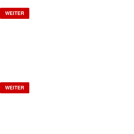
WEITER
MI GENTE
The biggest Latin Party!
Samstag, 19.09.2026
ab
CHF
15
Verlosung
WEITER
1 YEAR SPOTTED W/ VAL
VAL IS BACK!!
Samstag, 26.09.2026