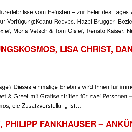
lturerlebnisse vom Feinsten – zur Feier des Tages v
n zur Verfügung:Keanu Reeves, Hazel Brugger, Bez
exler, Mona Vetsch & Tom Gisler, Renato Kaiser, 
NGSKOSMOS, LISA CHRIST, DA
tage? Dieses einmalige Erlebnis wird Ihnen für imm
t & Greet mit Gratiseintritten für zwei Personen 
os, die Zusatzvorstellung ist…
, PHILIPP FANKHAUSER – ANK