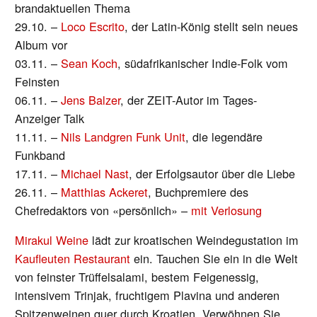
brandaktuellen Thema
29.10. –
Loco Escrito
, der Latin-König stellt sein neues
Album vor
03.11. –
Sean Koch
, südafrikanischer Indie-Folk vom
Feinsten
06.11. –
Jens Balzer
, der ZEIT-Autor im Tages-
Anzeiger Talk
11.11. –
Nils Landgren Funk Unit
, die legendäre
Funkband
17.11. –
Michael Nast
, der Erfolgsautor über die Liebe
26.11. –
Matthias Ackeret
, Buchpremiere des
Chefredaktors von «persönlich» –
mit Verlosung
Mirakul Weine
lädt zur kroatischen Weindegustation im
Kaufleuten Restaurant
ein. Tauchen Sie ein in die Welt
von feinster Trüffelsalami, bestem Feigenessig,
intensivem Trinjak, fruchtigem Plavina und anderen
Spitzenweinen quer durch Kroatien. Verwöhnen Sie