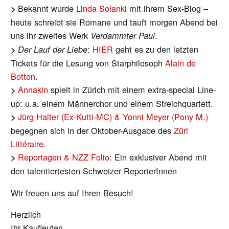
Bekannt wurde
Linda Solanki
mit ihrem Sex-Blog –
>
heute schreibt sie Romane und tauft morgen Abend bei
uns ihr zweites Werk
.
Verdammter Paul
:
HIER
geht es zu den letzten
>
Der Lauf der Liebe
Tickets für die Lesung von Starphilosoph
Alain de
Botton
.
Annakin
spielt in Zürich mit einem extra-special Line-
>
up: u.a. einem Männerchor und einem Streichquartett.
Jürg Halter (Ex-Kutti-MC) & Yonni Meyer (Pony M.)
>
begegnen sich in der Oktober-Ausgabe des
Züri
Littéraire
.
Reportagen & NZZ Folio
: Ein exklusiver Abend mit
>
den talentiertesten Schweizer ReporterInnen
Wir freuen uns auf Ihren Besuch!
Herzlich
Ihr Kaufleuten