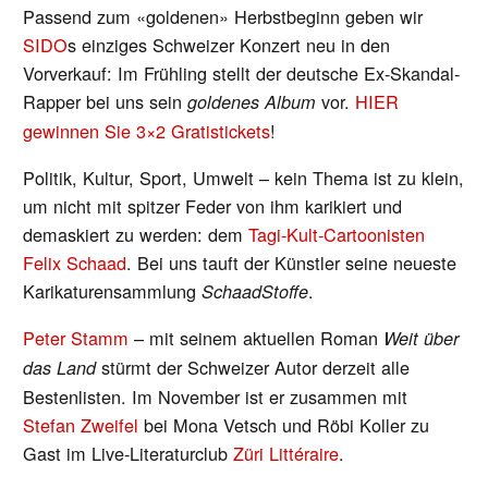
Passend zum «goldenen» Herbstbeginn geben wir
SIDO
s einziges Schweizer Konzert neu in den
Vorverkauf: Im Frühling stellt der deutsche Ex-Skandal-
Rapper bei uns sein
vor.
HIER
goldenes Album
gewinnen Sie 3×2 Gratistickets
!
Politik, Kultur, Sport, Umwelt – kein Thema ist zu klein,
um nicht mit spitzer Feder von ihm karikiert und
demaskiert zu werden: dem
Tagi-Kult-Cartoonisten
Felix Schaad
. Bei uns tauft der Künstler seine neueste
Karikaturensammlung
.
SchaadStoffe
Peter Stamm
–
mit seinem aktuellen Roman
Weit über
stürmt der Schweizer Autor derzeit alle
das Land
Bestenlisten. Im November ist er zusammen mit
Stefan Zweifel
bei Mona Vetsch und Röbi Koller zu
Gast im Live-Literaturclub
Züri Littéraire
.