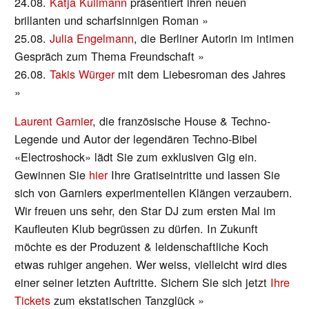
24.08.
Katja Kullmann
präsentiert ihren neuen
brillanten und scharfsinnigen Roman »
25.08.
Julia Engelmann
, die Berliner Autorin im intimen
Gespräch zum Thema Freundschaft »
26.08.
Takis Würger
mit dem Liebesroman des Jahres
»
Laurent Garnier
, die französische House & Techno-
Legende und Autor der legendären Techno-Bibel
«Electroshock» lädt Sie zum exklusiven Gig ein.
Gewinnen Sie
hier
Ihre Gratiseintritte und lassen Sie
sich von Garniers experimentellen Klängen verzaubern.
Wir freuen uns sehr, den Star DJ zum ersten Mal im
Kaufleuten Klub begrüssen zu dürfen. In Zukunft
möchte es der Produzent & leidenschaftliche Koch
etwas ruhiger angehen. Wer weiss, vielleicht wird dies
einer seiner letzten Auftritte. Sichern Sie sich jetzt
Ihre
Tickets
zum ekstatischen Tanzglück »