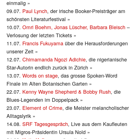
einmalig »
09.07.
Paul Lynch
, der irische Booker-Preisträger am
schönsten Literaturfestival »
10.07.
Omri Boehm, Jonas Lüscher, Barbara Bleisch
–
Verlosung der letzten Tickets »
11.07.
Francis Fukuyama
über die Herausforderungen
unserer Zeit »
12.07.
Chimamanda Ngozi Adichie
, die nigerianische
Star-Autorin endlich zurück in Zürich »
13.07.
Words on stage
, das grosse Spoken-Word
Finale im Alten Botanischen Garten »
22.07.
Kenny Wayne Shepherd & Bobby Rush
, die
Blues-Legenden im Doppelpack »
23.07.
Element of Crime
, die Meister melancholischer
Alltagslyrik »
14.08.
SRF Tagesgespräch
, Live aus dem Kaufleuten
mit Migros-Präsidentin Ursula Nold »