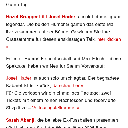
Guten Tag
trifft
, absolut einmalig und
Hazel Brugger
Josef Hader
legendär. Die beiden Humor-Giganten das erste Mal
live zusammen auf der Bühne. Gewinnen Sie Ihre
Gratiseintritte für diesen erstklassigen Talk,
hier klicken
»
Feinster Humor, Frauenfussball und Max Frisch – diese
Spektakel haben wir Neu für Sie im Vorverkauf:
Josef Hader
ist auch solo unschlagbar. Der begnadete
Kabarettist ist zurück,
da schau her »
Für Sie verlosen wir ein einmaliges Package: zwei
Tickets mit einem feinen Nachtessen und reservierte
Sitzplätze –
Verlosungsteilnahme »
, die beliebte Ex-Fussballerin präsentiert
Sarah Akanji
pünktlich zum Start der Women-Euro 2025 ihren