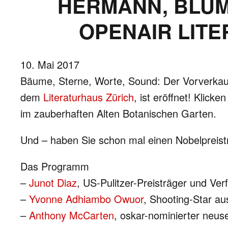
HERMANN, BLUM
OPENAIR LITE
10. Mai 2017
Bäume, Sterne, Worte, Sound: Der Vorverka
dem
Literaturhaus Zürich
, ist eröffnet! Klic
im zauberhaften Alten Botanischen Garten.
Und – haben Sie schon mal einen Nobelpreistr
Das Programm
–
Junot Diaz
, US-Pulitzer-Preisträger und V
–
Yvonne Adhiambo Owuor
, Shooting-Star a
–
Anthony McCarten
, oskar-nominierter neus