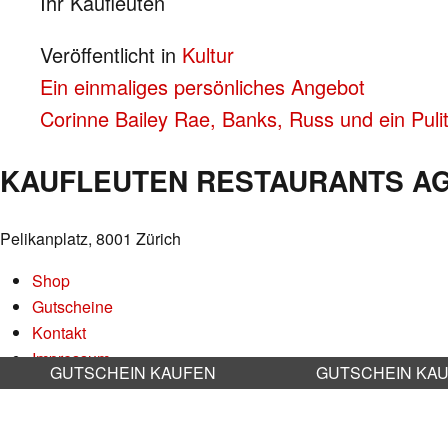
Ihr Kaufleuten
Veröffentlicht in
Kultur
BEITRAGS-
Ein einmaliges persönliches Angebot
Corinne Bailey Rae, Banks, Russ und ein Puli
NAVIGATION
KAUFLEUTEN RESTAURANTS A
Pelikanplatz, 8001 Zürich
Shop
Gutscheine
Kontakt
Impressum
GUTSCHEIN KAUFEN
GUTSCHEIN KA
Datenschutz
AGB
Nachhaltigkeit