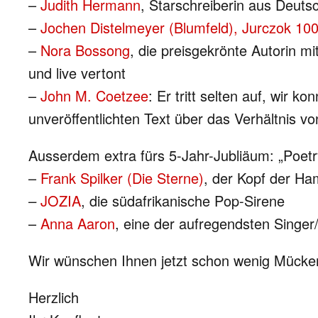
–
Judith Hermann
, Starschreiberin aus Deut
–
Jochen Distelmeyer (Blumfeld), Jurczok 100
–
Nora Bossong
, die preisgekrönte Autorin m
und live vertont
–
John M. Coetzee
: Er tritt selten auf, wir 
unveröffentlichten Text über das Verhältnis v
Ausserdem extra fürs 5-Jahr-Jubliäum: „Poet
–
Frank Spilker (Die Sterne)
, der Kopf der H
–
JOZIA
, die südafrikanische Pop-Sirene
–
Anna Aaron
, eine der aufregendsten Singe
Wir wünschen Ihnen jetzt schon wenig Mücken
Herzlich