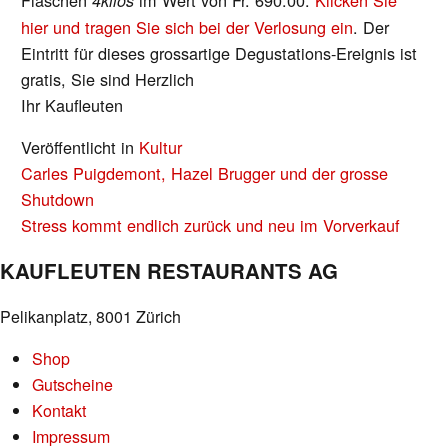
4kilos
hier und tragen Sie sich bei der Verlosung ein
. Der
Eintritt für dieses grossartige Degustations-Ereignis ist
gratis, Sie sind Herzlich
Ihr Kaufleuten
Veröffentlicht in
Kultur
BEITRAGS-
Carles Puigdemont, Hazel Brugger und der grosse
NAVIGATION
Shutdown
Stress kommt endlich zurück und neu im Vorverkauf
KAUFLEUTEN RESTAURANTS AG
Pelikanplatz, 8001 Zürich
Shop
Gutscheine
Kontakt
Impressum