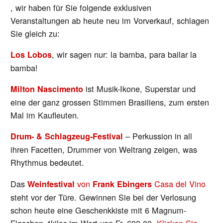
, wir haben für Sie folgende exklusiven
Veranstaltungen ab heute neu im Vorverkauf, schlagen
Sie gleich zu:
, wir sagen nur: la bamba, para bailar la
Los Lobos
bamba!
ist Musik-Ikone, Superstar und
Milton Nascimento
eine der ganz grossen Stimmen Brasiliens, zum ersten
Mal im Kaufleuten.
– Perkussion in all
Drum- & Schlagzeug-Festival
ihren Facetten, Drummer von Weltrang zeigen, was
Rhythmus bedeutet.
Das
von
Casa del Vino
Weinfestival
Frank Ebingers
steht vor der Türe. Gewinnen Sie bei der Verlosung
schon heute eine Geschenkkiste mit 6 Magnum-
Flaschen
im Wert von Fr. 690.00.
Klicken Sie