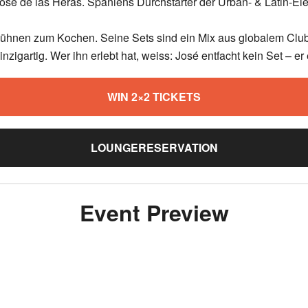
José de las Heras. Spaniens Durchstarter der Urban- & Latin-El
Bühnen zum Kochen. Seine Sets sind ein Mix aus globalem Clubs
nzigartig. Wer ihn erlebt hat, weiss: José entfacht kein Set – er 
WIN 2×2 TICKETS
LOUNGERESERVATION
Event Preview