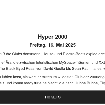
Hyper 2000
Freitag, 16. Mai 2025
R’n’B die Clubs dominierte, House- und Electro-Beats explodier
r Ära, die zwischen futuristischen MySpace-Träumen und XXL-
 The Black Eyed Peas, von David Guetta bis Sean Paul – alles,
h fühlen lässt, als wärt ihr mitten im wildesten Club der 2000er g
orce 1 und komm ready für eine Nacht, die nach Hubba Bubba, 
TICKETS