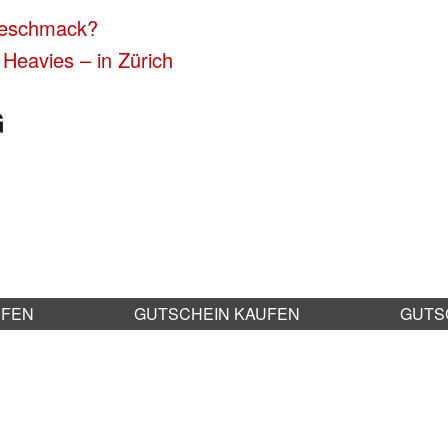
 Geschmack?
Heavies – in Zürich
G
UFEN
GUTSCHEIN KAUFEN
GUTS