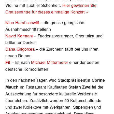
Violine mit subtiler Schönheit.
Hier gewinnen Sie
Gratiseintritte für dieses einmalige Konzert »
Nino Haratischwili
– die grosse georgische
Ausnahmeschriftstellerin
Navid Kermani
– Friedenspreisträger, Orientalist und
brillanter Denker
Dana Grigorcea
– die Zürcherin tauft bei uns ihren
neuen Roman
– ist nach
Michael Mittermeier
einer der besten
Fil
deutsche Komödianten
In den nächsten Tagen wird
Stadtpräsidentin Corine
im Restaurant Kaufleuten
die
Mauch
Stefan Zweifel
Auszeichnung für besondere kulturelle Verdienste
überreichen. Zusätzlich werden 20 Kulturschaffende
und zwei Kollektive mit Werkjahren, Stipendien und
Anerkennungsgaben ausgezeichnet. Dass diese