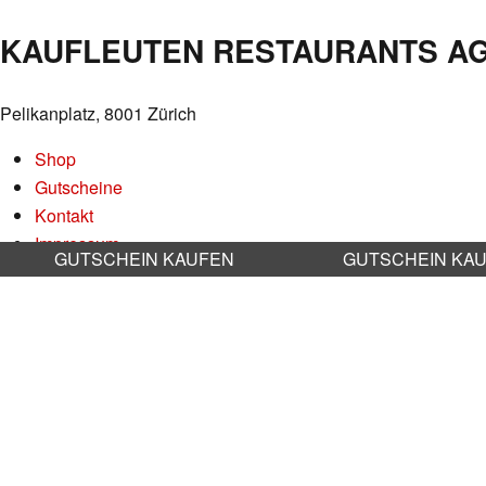
NAVIGATION
KAUFLEUTEN RESTAURANTS A
Pelikanplatz, 8001 Zürich
Shop
Gutscheine
Kontakt
Impressum
GUTSCHEIN KAUFEN
GUTSCHEIN KA
Datenschutz
AGB
Nachhaltigkeit
Stellenangebote
RESERVATION RESTAURANT
Online reservieren