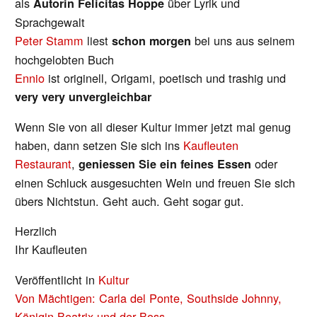
als
über Lyrik und
Autorin Felicitas Hoppe
Sprachgewalt
Peter Stamm
liest
bei uns aus seinem
schon morgen
hochgelobten Buch
Ennio
ist originell, Origami, poetisch und trashig und
very very unvergleichbar
Wenn Sie von all dieser Kultur immer jetzt mal genug
haben, dann setzen Sie sich ins
Kaufleuten
Restaurant
,
oder
geniessen Sie ein feines Essen
einen Schluck ausgesuchten Wein und freuen Sie sich
übers Nichtstun. Geht auch. Geht sogar gut.
Herzlich
Ihr Kaufleuten
Veröffentlicht in
Kultur
BEITRAGS-
Von Mächtigen: Carla del Ponte, Southside Johnny,
Königin Beatrix und der Boss