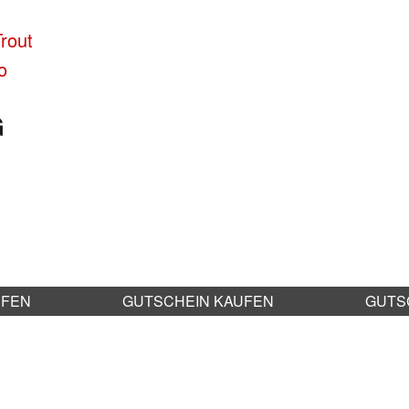
rout
o
G
UFEN
GUTSCHEIN KAUFEN
GUTS