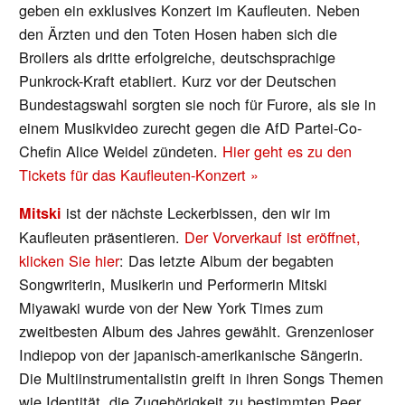
geben ein exklusives Konzert im Kaufleuten. Neben
den Ärzten und den Toten Hosen haben sich die
Broilers als dritte erfolgreiche, deutschsprachige
Punkrock-Kraft etabliert. Kurz vor der Deutschen
Bundestagswahl sorgten sie noch für Furore, als sie in
einem Musikvideo zurecht gegen die AfD Partei-Co-
Chefin Alice Weidel zündeten.
Hier geht es zu den
Tickets für das Kaufleuten-Konzert »
ist der nächste Leckerbissen, den wir im
Mitski
Kaufleuten präsentieren.
Der Vorverkauf ist eröffnet,
klicken Sie hier
: Das letzte Album der begabten
Songwriterin, Musikerin und Performerin Mitski
Miyawaki wurde von der New York Times zum
zweitbesten Album des Jahres gewählt. Grenzenloser
Indiepop von der japanisch-amerikanische Sängerin.
Die Multiinstrumentalistin greift in ihren Songs Themen
wie Identität, die Zugehörigkeit zu bestimmten Peer