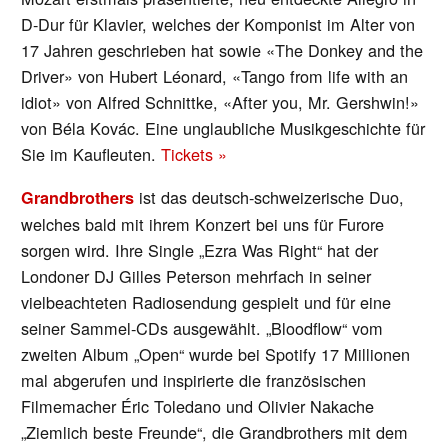
D-Dur für Klavier, welches der Komponist im Alter von
17 Jahren geschrieben hat sowie «The Donkey and the
Driver» von Hubert Léonard, «Tango from life with an
idiot» von Alfred Schnittke, «After you, Mr. Gershwin!»
von Béla Kovác. Eine unglaubliche Musikgeschichte für
Sie im Kaufleuten.
Tickets »
ist das deutsch-schweizerische Duo,
Grandbrothers
welches bald mit ihrem Konzert bei uns für Furore
sorgen wird. Ihre Single „Ezra Was Right“ hat der
Londoner DJ Gilles Peterson mehrfach in seiner
vielbeachteten Radiosendung gespielt und für eine
seiner Sammel-CDs ausgewählt. „Bloodflow“ vom
zweiten Album „Open“ wurde bei Spotify 17 Millionen
mal abgerufen und inspirierte die französischen
Filmemacher Éric Toledano und Olivier Nakache
„Ziemlich beste Freunde“, die Grandbrothers mit dem