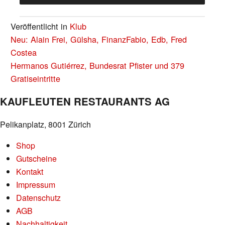
Veröffentlicht in
Klub
BEITRAGS-
Neu: Alain Frei, Gülsha, FinanzFabio, Edb, Fred
NAVIGATION
Costea
Hermanos Gutiérrez, Bundesrat Pfister und 379
Gratiseintritte
KAUFLEUTEN RESTAURANTS AG
Pelikanplatz, 8001 Zürich
Shop
Gutscheine
Kontakt
Impressum
Datenschutz
AGB
Nachhaltigkeit