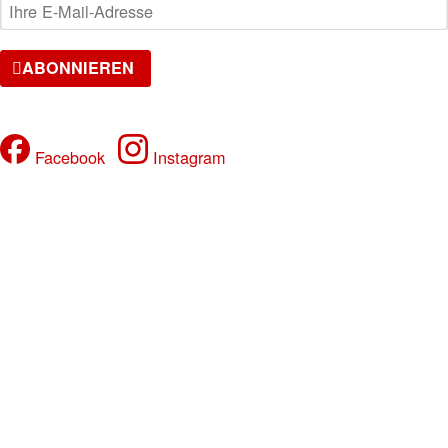
ABONNIEREN
FOLGE UNS
Facebook
Instagram
VERANSTALTUNGEN
Samstag, 08.08.2026
SPOTTED - NO RAVE - NO TECHNO
DJ FRIZZO, Official DJ of Haftbefehl
Samstag, 15.08.2026
17 YEARS JADE CLUB