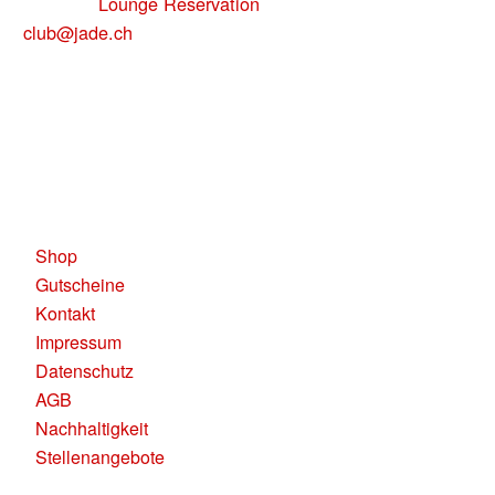
uns über
Lounge Reservation
oder per Mail:
club@jade.ch
Telefonisch sind wir unter
für Dich
+41 79 137 84 50
erreichbar.
KAUFLEUTEN RESTAURANTS AG
Pelikanplatz, 8001 Zürich
Shop
Gutscheine
Kontakt
Impressum
Datenschutz
AGB
Nachhaltigkeit
Stellenangebote