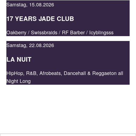
Samstag, 15.08.2026
17 YEARS JADE CLUB
JADE
Oakberry / Swissbraids / RF Barber / Icyblingsss
Samstag, 22.08.2026
LA NUIT
HipHop, R&B, Afrobeats, Dancehall & Reggaeton all
Night Long
NEWSLETTER
Bleib auf dem Laufenden, indem du unseren Newsletter
abonnierst und profitiere von Specials.
E-Mail-Adresse