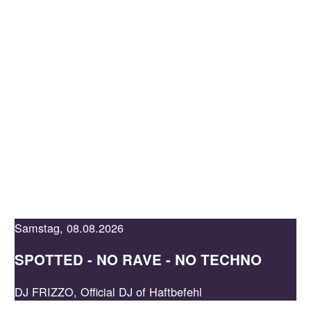
KAUFLEUTEN
EN
MEHR
JADE
LOUNGE
EVENTS &
RESERVATION
TICKETS
Samstag, 08.08.2026
SPOTTED - NO RAVE - NO TECHNO
DJ FRIZZO, Official DJ of Haftbefehl