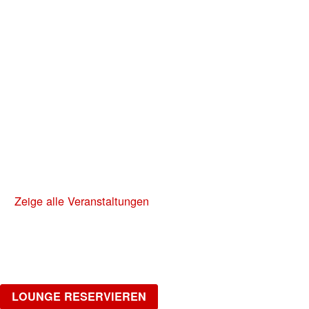
LA NUIT
HipHop, R&B, Afrobeats, Dancehall & Reggaeton
all Night Long
Freitag, 02.10.2026
NO DIGGITY | KAUFLEUTEN FESTSAAL
30+ HIP HOP RNB PARTY
Zeige alle Veranstaltungen
LOUNGE
Möchtest du gemütlich in einer Gruppe feiern?
LOUNGE RESERVIEREN