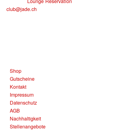
uns über
Lounge Reservation
oder per Mail:
club@jade.ch
Telefonisch sind wir unter
für Dich
+41 79 137 84 50
erreichbar.
KAUFLEUTEN RESTAURANTS AG
Pelikanplatz, 8001 Zürich
Shop
Gutscheine
Kontakt
Impressum
Datenschutz
AGB
Nachhaltigkeit
Stellenangebote