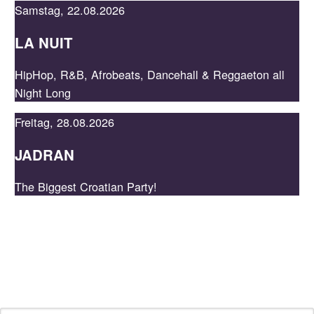
Samstag, 22.08.2026
LA NUIT
JADE
HipHop, R&B, Afrobeats, Dancehall & Reggaeton all
Night Long
Freitag, 28.08.2026
JADRAN
The Biggest Croatian Party!
NEWSLETTER
Bleib auf dem Laufenden, indem du unseren Newsletter
abonnierst und profitiere von Specials.
E-Mail-Adresse