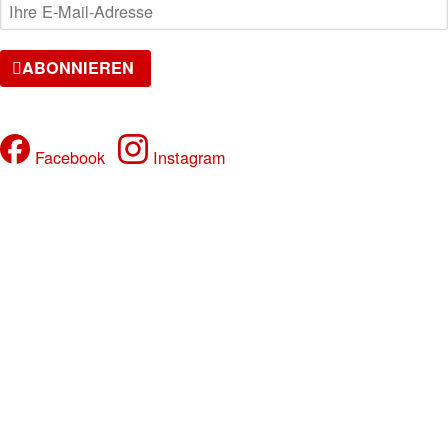
ABONNIEREN
FOLGE UNS
Facebook
Instagram
VERANSTALTUNGEN
Samstag, 15.08.2026
17 YEARS JADE CLUB
Oakberry / Swissbraids / RF Barber / Icyblingsss
Samstag, 22.08.2026
LA NUIT