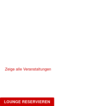
Freitag, 02.10.2026
NO DIGGITY | KAUFLEUTEN FESTSAAL
30+ HIP HOP RNB PARTY
Freitag, 06.11.2026
NO DIGGITY | KAUFLEUTEN FESTSAAL
30+ HIP HOP RNB PARTY
Zeige alle Veranstaltungen
LOUNGE
Möchtest du gemütlich in einer Gruppe feiern?
LOUNGE RESERVIEREN