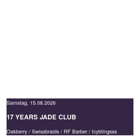
KAUFLEUTEN
EN
MEHR
JADE
LOUNGE
EVENTS &
RESERVATION
TICKETS
Samstag, 15.08.2026
17 YEARS JADE CLUB
Oakberry / Swissbraids / RF Barber / Icyblingsss