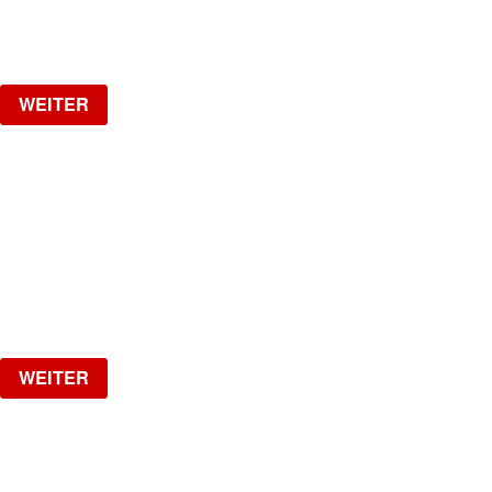
ab
CHF
25
Verlosung
WEITER
MI GENTE
The biggest Latin Party!
Samstag, 19.09.2026
ab
CHF
15
Verlosung
WEITER
1 YEAR SPOTTED W/ VAL
VAL IS BACK!!