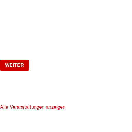
NO DIGGITY | KAUFLEUTEN FESTSAAL
30+ HIP HOP RNB PARTY
Freitag, 06.11.2026
ab
CHF
20
Verlosung
WEITER
NO DIGGITY | KAUFLEUTEN FESTSAAL
30+ HIP HOP RNB PARTY
Alle Veranstaltungen anzeigen
KAUFLEUTEN RESTAURANTS AG