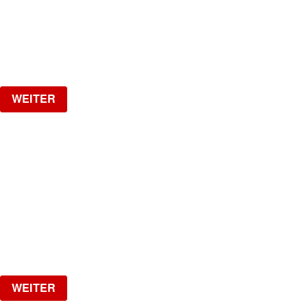
Samstag, 26.09.2026
ab
CHF
25
Verlosung
WEITER
LA NUIT
HipHop, R&B, Afrobeats, Dancehall & Reggaeton all
Night Long
Freitag, 02.10.2026
ab
CHF
20
Verlosung
WEITER