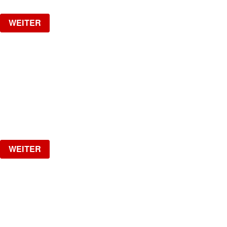
WEITER
HOTLINE
by Kobragypsy
Freitag, 04.09.2026
ab
CHF
20
Verlosung
WEITER
NO DIGGITY | KAUFLEUTEN FESTSAAL
30+ HIP HOP RNB PARTY
Samstag, 05.09.2026