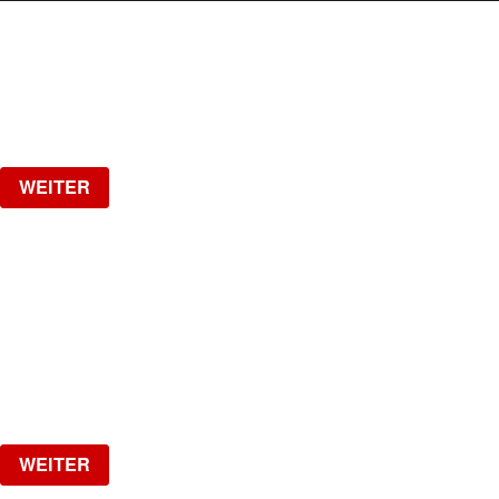
WEITERE VERANSTALTUNGEN
Samstag, 15.08.2026
ab
CHF
10
Verlosung
WEITER
17 YEARS JADE CLUB
Oakberry / Swissbraids / RF Barber / Icyblingsss
Samstag, 22.08.2026
ab
CHF
25
Verlosung
WEITER