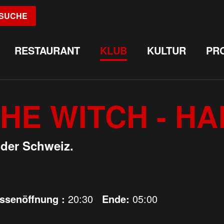
SUCHE
RESTAURANT
KLUB
KULTUR
PR
HE WITCH - H
 der Schweiz.
assenöffnung :
20:30
Ende:
05:00