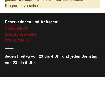
Programm zu sehen.
Reservationen und Anfragen:
club@jade.ch
jade.ch/reservation
079 137 84 50
____
Jeden Freitag von 23 bis 4 Uhr und jeden Samstag
von 23 bis 5 Uhr.
WEITERE VERANSTALTUNGEN
Samstag, 08.08.2026
ab
CHF
25
Verlosung