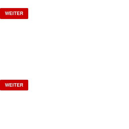
WEITER
SPOTTED - NO RAVE - NO TECHNO
DJ FRIZZO, Official DJ of Haftbefehl
Samstag, 15.08.2026
ab
CHF
10
Verlosung
WEITER
17 YEARS JADE CLUB
Oakberry / Swissbraids / RF Barber / Icyblingsss
Samstag, 22.08.2026