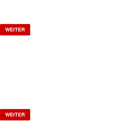
ab
CHF
25
Verlosung
WEITER
LA NUIT
HipHop, R&B, Afrobeats, Dancehall & Reggaeton all
Night Long
Freitag, 28.08.2026
ab
CHF
15
Verlosung
WEITER
RIVIJERA