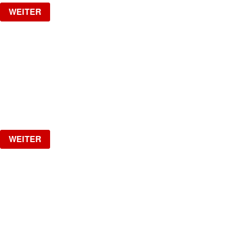
WEITER
1 YEAR SPOTTED W/ VAL
VAL IS BACK!!
Samstag, 26.09.2026
ab
CHF
25
Verlosung
WEITER
LA NUIT
HipHop, R&B, Afrobeats, Dancehall & Reggaeton all
Night Long
Freitag, 02.10.2026