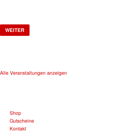
ab
CHF
20
Verlosung
WEITER
NO DIGGITY | KAUFLEUTEN FESTSAAL
30+ HIP HOP RNB PARTY
Alle Veranstaltungen anzeigen
KAUFLEUTEN RESTAURANTS AG
Pelikanplatz, 8001 Zürich
Shop
Gutscheine
Kontakt