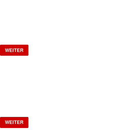
The Biggest Croatian Party!
Samstag, 29.08.2026
ab
CHF
25
Verlosung
WEITER
HOTLINE
by Kobragypsy
Freitag, 04.09.2026
ab
CHF
20
Verlosung
WEITER