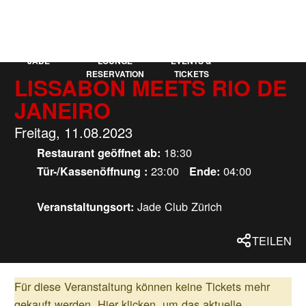
KAUFLEUTEN
EN
MEHR
JADE
LOUNGE
EVENTS &
RESERVATION
TICKETS
LISSABON MEETS RIO DE
JANEIRO
Freitag, 11.08.2023
18:30
Restaurant geöffnet ab:
23:00
04:00
Tür-/Kassenöffnung :
Ende:
Jade Club Zürich
Veranstaltungsort:
TEILEN
Für diese Veranstaltung können keine Tickets mehr
gekauft werden.
Hier klicken, um das aktuelle