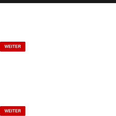
WEITERE VERANSTALTUNGEN
Samstag, 15.08.2026
ab
CHF
10
Verlosung
WEITER
17 YEARS JADE CLUB
Oakberry / Swissbraids / RF Barber / Icyblingsss
Samstag, 22.08.2026
ab
CHF
25
Verlosung
WEITER