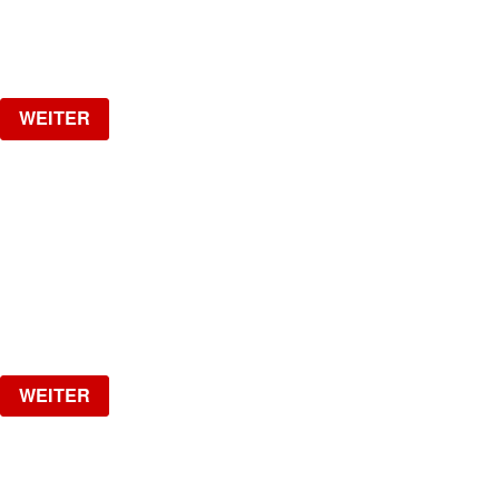
ab
CHF
25
Verlosung
WEITER
MI GENTE
The biggest Latin Party!
Samstag, 19.09.2026
ab
CHF
15
Verlosung
WEITER
1 YEAR SPOTTED W/ VAL