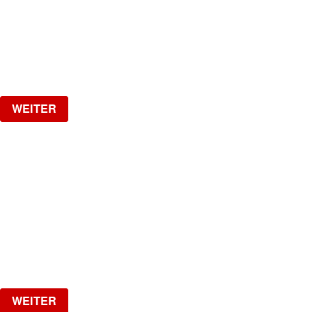
VAL IS BACK!!
Samstag, 26.09.2026
ab
CHF
25
Verlosung
WEITER
LA NUIT
HipHop, R&B, Afrobeats, Dancehall & Reggaeton all
Night Long
Freitag, 02.10.2026
ab
CHF
20
Verlosung
WEITER