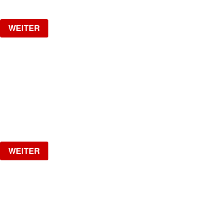
Verlosung
WEITER
HOTLINE
by Kobragypsy
Freitag, 04.09.2026
ab
CHF
20
Verlosung
WEITER
NO DIGGITY | KAUFLEUTEN FESTSAAL
30+ HIP HOP RNB PARTY
Samstag, 05.09.2026