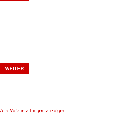
NO DIGGITY | KAUFLEUTEN FESTSAAL
30+ HIP HOP RNB PARTY
Freitag, 06.11.2026
ab
CHF
20
Verlosung
WEITER
NO DIGGITY | KAUFLEUTEN FESTSAAL
30+ HIP HOP RNB PARTY
Alle Veranstaltungen anzeigen
KAUFLEUTEN RESTAURANTS AG