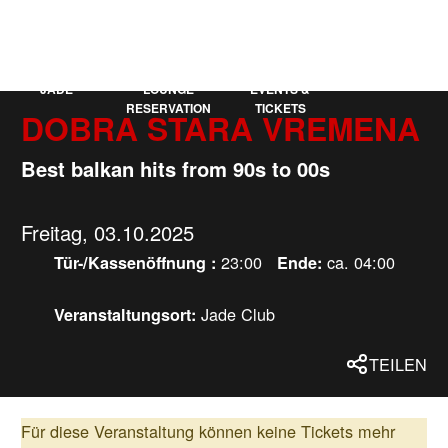
KAUFLEUTEN
EN
MEHR
JADE
LOUNGE
EVENTS &
RESERVATION
TICKETS
DOBRA STARA VREMENA
Best balkan hits from 90s to 00s
Freitag, 03.10.2025
23:00
ca. 04:00
Tür-/Kassenöffnung :
Ende:
Jade Club
Veranstaltungsort:
TEILEN
Für diese Veranstaltung können keine Tickets mehr