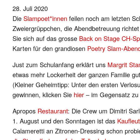
28. Juli 2020
Die
Slampoet*innen
feilen noch am letzten Sch
Zweiergrüppchen, die Abendbetreuung richtet d
Sie sich auf das grosse
Back on Stage CH-Sp
Karten für den grandiosen
Poetry Slam-Abend
Just zum Schulanfang erklärt uns
Margrit St
etwas mehr Lockerheit der ganzen Familie gut
(Kleiner Geheimtipp: Unter den ersten Verlo
gewinnen, klicken Sie
hier
– im Gegensatz zu u
Apropos
Restaurant
: Die Crew um Dimitri Sa
1. August und den Sonntagen ist das
Kaufleu
Calameretti an Zitronen-Dressing schon probi