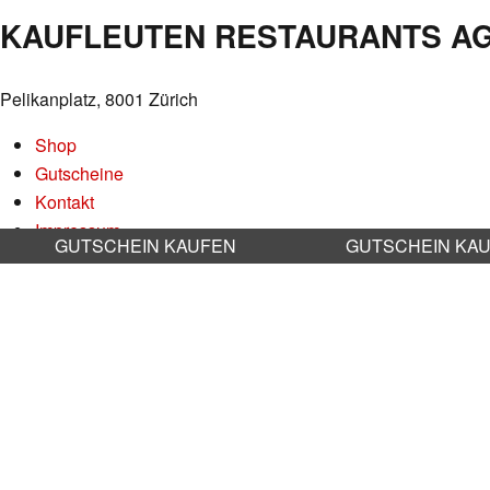
KAUFLEUTEN RESTAURANTS A
Pelikanplatz, 8001 Zürich
Shop
Gutscheine
Kontakt
Impressum
GUTSCHEIN KAUFEN
GUTSCHEIN KA
Datenschutz
AGB
Nachhaltigkeit
Stellenangebote
RESERVATION RESTAURANT
Online reservieren