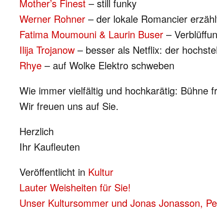
Mother’s Finest
– still funky
Werner Rohner
– der lokale Romancier erzähl
Fatima Moumouni & Laurin Buser
– Verblüffu
Ilija Trojanow
– besser als Netflix: der hochste
Rhye
– auf Wolke Elektro schweben
Wie immer vielfältig und hochkarätig: Bühne f
Wir freuen uns auf Sie.
Herzlich
Ihr Kaufleuten
Veröffentlicht in
Kultur
BEITRAGS-
Lauter Weisheiten für Sie!
Unser Kultursommer und Jonas Jonasson, Pet
NAVIGATION