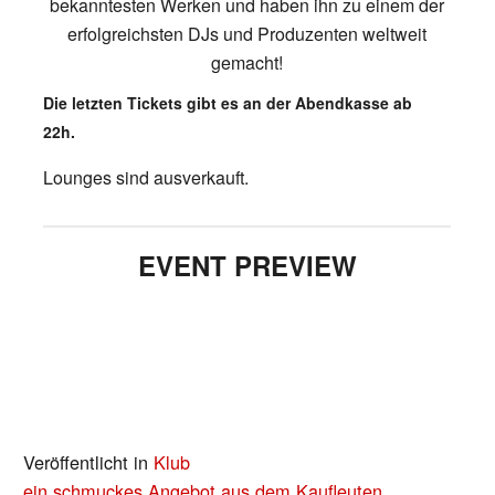
bekanntesten Werken und haben ihn zu einem der
erfolgreichsten DJs und Produzenten weltweit
gemacht!
Die letzten Tickets gibt es an der Abendkasse ab
22h.
Lounges sind ausverkauft.
EVENT PREVIEW
Veröffentlicht in
Klub
BEITRAGS-
ein schmuckes Angebot aus dem Kaufleuten