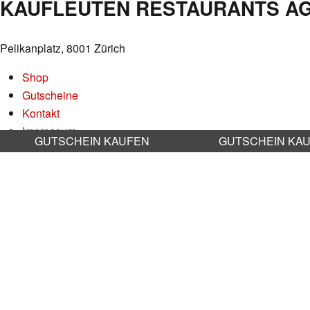
KAUFLEUTEN RESTAURANTS A
Pelikanplatz, 8001 Zürich
Shop
Gutscheine
Kontakt
Impressum
GUTSCHEIN KAUFEN
GUTSCHEIN KA
Datenschutz
AGB
Nachhaltigkeit
Stellenangebote
RESERVATION RESTAURANT
Online reservieren