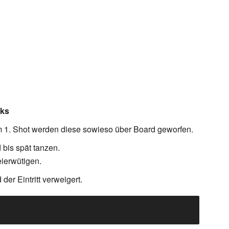
nks
m 1. Shot werden diese sowieso über Board geworfen.
bis spät tanzen.
eierwütigen.
er Eintritt verweigert.